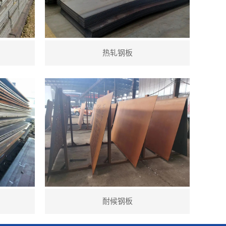
热轧钢板
耐候钢板