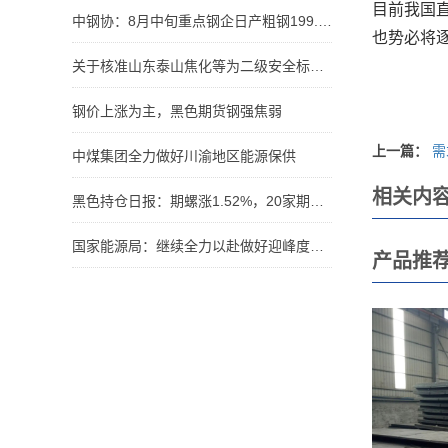
目前我国
中钢协：8月中旬重点钢企日产粗钢199.63万吨，环比增2.72%
也势必将
关于核准山东泰山焦化等为二级安全标准化单位公告
钢价上涨为主，黑色期货钢强焦弱
上一篇：
需
中煤集团全力做好川渝地区能源保供
相关内
黑色持仓日报：期螺涨1.52%，20家期货公司合计减持超16万手
国家能源局：继续全力以赴做好迎峰度夏、迎峰度冬能源电力保供
产品推