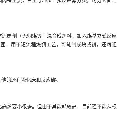
围内是主流，占主导地位；按反应器分类，可分为固定
体还原剂（无烟煤等）混合成炉料，加入煤基立式反应
I球团，用于短流程炼钢工艺，可轧制成块或饼，还可通
其他的还有流化床和反应罐。
比高炉要小很多。但由于其能耗较高，目前还不能从根