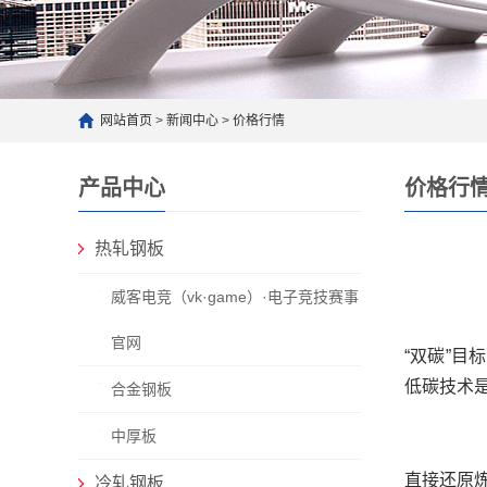
网站首页
>
新闻中心
>
价格行情
产品中心
价格行
热轧钢板
威客电竞（vk·game）·电子竞技赛事
官网
“双碳”
低碳技术
合金钢板
中厚板
直接还原
冷轧钢板