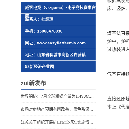
根据其使
威客电竞（vk·game）·电子竞技赛事官
床、竖炉
网
联系人：杜经理
手机：15066478830
煤基法直
炉中，炉
网址：www.easyflatfeemls.com
过热装进
地址：山东省聊城市高新区许营镇
58新经济产业园
气基直接
zui新发布
世界钢协：7月全球粗钢产量为1.493亿吨，同比下降6.5%
直接还原
本上取代
市场对房地产预期有所改善，黑色系保持“韧性”
江苏关于组织开展矿山安全标准实施情况抽检工作的通知