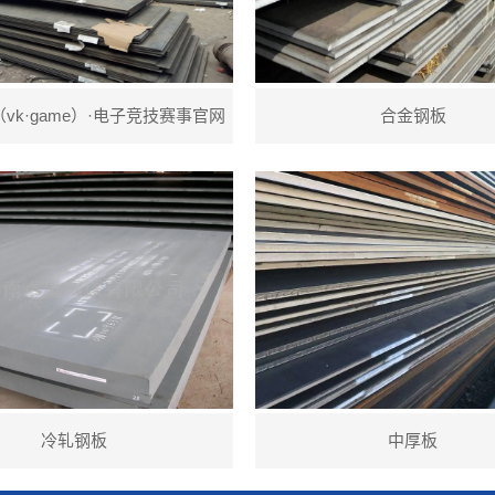
vk·game）·电子竞技赛事官网
合金钢板
冷轧钢板
中厚板