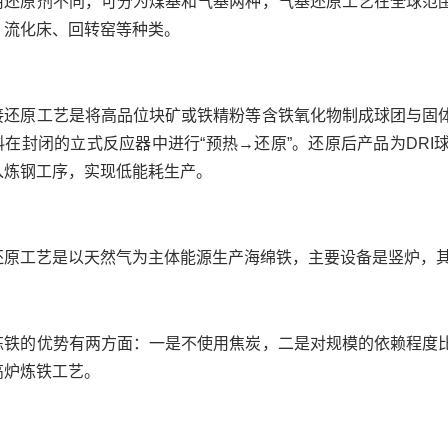
用还原剂不同，可分为煤基和气基两种，气基还原工艺在全球范
、流化床、回转窑等种类。
接还原工艺是将高品位块矿或铁精粉等含铁氧化物制成球团与固
料在封闭的立式反应器中进行“预热→还原”。还原后产品为DR
入炼钢工序，实现低能耗生产。
还原工艺是以天然气为主体能源生产海绵铁，主要设备是竖炉，
炼铁的优势有两方面：一是不使用焦炭，二是对规模的依赖程度
高炉炼铁工艺。