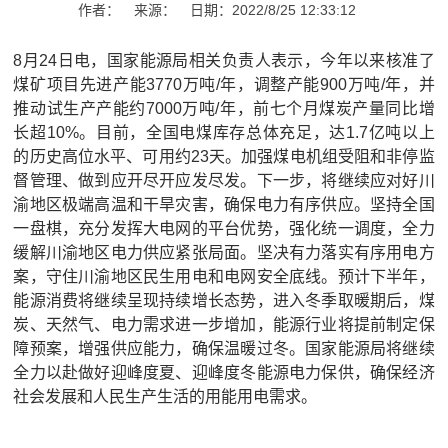
作者： 来源： 日期：2022/8/25 12:33:12
8月24日电，国家能源局相关负责人表示，今年以来核准了
煤矿项目先进产能3770万吨/年，调整产能900万吨/年，并
推动试生产产能约7000万吨/年，前七个月煤炭产量同比增
长超10%。目前，全国电煤库存总体充足，达1.7亿吨以上
的历史高位水平、可用约23天。加强煤电机组受阻和非停监
督管理、做到应开尽开应发尽发。下一步，将继续应对好川
渝地区极端高温和干旱灾害，确保电力有序供应。坚持全国
一盘棋，充分发挥大电网的平台优势，强化统一调度，全力
缓解川渝地区电力供应紧张局面。坚决有力落实有序用电方
案，守住川渝地区民生用电和电网安全底线。预计下半年，
能源消费将继续呈现持续增长态势，进入冬季取暖期后，煤
炭、天然气、电力需求进一步增加，能源行业将提前制定保
障预案，增强供应能力，确保温暖过冬。国家能源局将继续
全力以赴做好迎峰度夏、迎峰度冬能源电力保供，确保经济
社会发展和人民生产生活的用能用电需求。