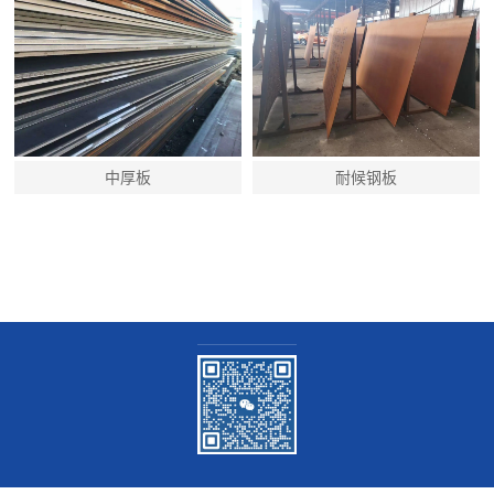
中厚板
耐候钢板