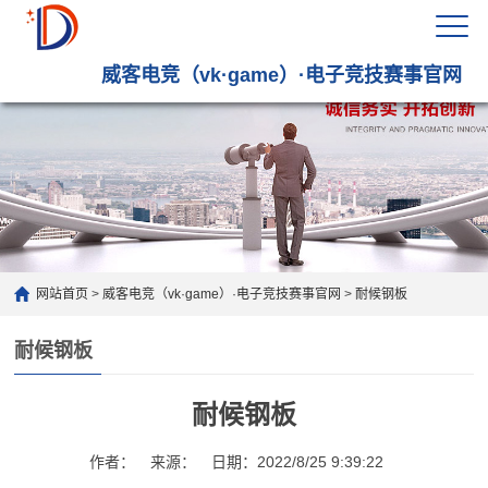
威客电竞（vk·game）·电子竞技赛事官网
网站首页
>
威客电竞（vk·game）·电子竞技赛事官网
>
耐候钢板
耐候钢板
耐候钢板
作者： 来源： 日期：2022/8/25 9:39:22