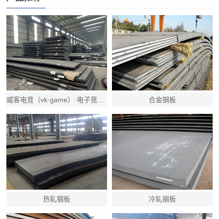
威客电竞（vk·game）·电子竞技赛事官网
合金钢板
热轧钢板
冷轧钢板