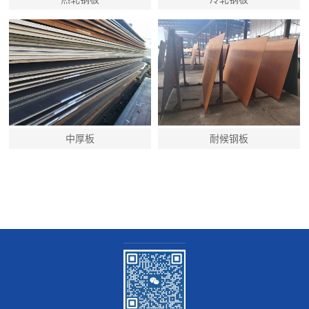
中厚板
耐候钢板