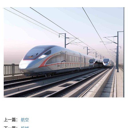
上一篇：
航空