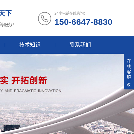
天下
24小电话在线咨询：
150-6647-8830
等服务！
技术知识
联系我们
在
线
客
服