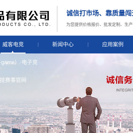
诚信打市场、靠质量闯
为您提供价格报价、批发定制、生产
威客电竞
新闻中心
应用案例
·game）·电子竞
技赛事官网