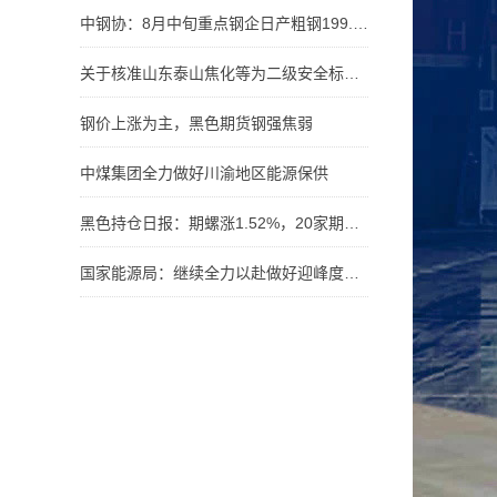
中钢协：8月中旬重点钢企日产粗钢199.63万吨，环比增2.72%
关于核准山东泰山焦化等为二级安全标准化单位公告
钢价上涨为主，黑色期货钢强焦弱
中煤集团全力做好川渝地区能源保供
黑色持仓日报：期螺涨1.52%，20家期货公司合计减持超16万手
国家能源局：继续全力以赴做好迎峰度夏、迎峰度冬能源电力保供